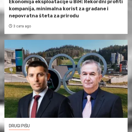
Ekonomija eksploatacije u BiH: Rekordni profiti
kompanija, minimalna korist za građane i
nepovratna šteta za prirodu
3 сата ago
DRUGI PIŠU