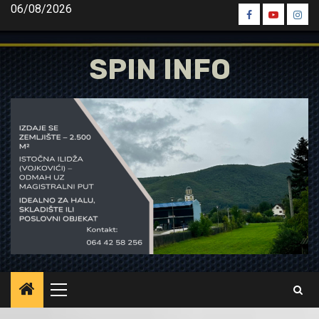
Skip
06/08/2026
Spin
Spin
Spin
to
Facebook
Youtube
Inst
content
SPIN INFO
Primary
Menu