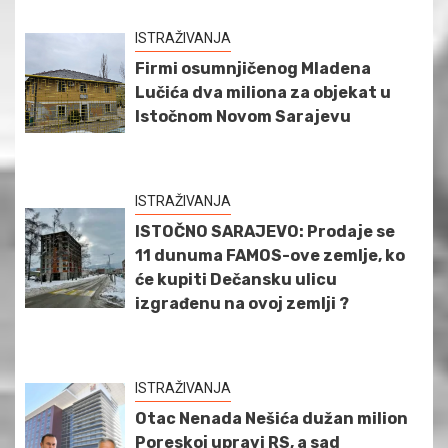
ISTRAŽIVANJA
Firmi osumnjičenog Mladena
Lučića dva miliona za objekat u
Istočnom Novom Sarajevu
ISTRAŽIVANJA
ISTOČNO SARAJEVO: Prodaje se
11 dunuma FAMOS-ove zemlje, ko
će kupiti Dečansku ulicu
izgrađenu na ovoj zemlji ?
ISTRAŽIVANJA
Otac Nenada Nešića dužan milion
Poreskoj upravi RS, a sad