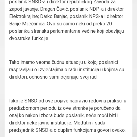
poslanik SNSD-a i direktor republičkog Zavoda za
zapošljavanje; Dragan Čavić, poslanik NDP-a i direktor
Elektrokrajine; Darko Banjac, poslanik NPS-a i direktor
Banje Mlječanica. Ovo su samo neki od preko 20
poslanika stranaka parlamentarne većine koji obavljaju
dvostruke funkcije.
Tako imamo veoma čudnu situaciju u kojoj poslanici
raspravljaju o izvještajima o radu institucija u kojima su
direktori, odnosno sami ocjenjuju svoj rad.
Iako je SNSD od ove pojave napravio redovnu praksu, u
predizbornom periodu iz ove stranke je poručeno da
onaj ko nakon izbora bude poslanik, neće moći biti i
direktor neke javne institucije. Međutim, sada
predsjednik SNSD-a o duplim funkcijama govori ovako: