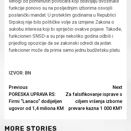
Mnogi od pomenutih političara koji obavljaju dvostruke
funkcije ponovo su na posljednjim izborima osvojili
poslanički mandat. U proteklim godinama u Republici
Srpskoj nije bilo političke volje za izmjene Zakona o
sukobu interesa koji bi spriječio ovakve pojave. Takođe,
funkcioneri SNSD-a su prije nekoliko godina odbili i
prijedlog opozicije da se zakonski odredi da jedan
funkcioner može da prima samo jednu budžetsku platu.
IZVOR: BN
Continue
Previous
Next
PORESKA UPRAVA RS:
Za falsifikovanje isprave s
Reading
Firmi “Lanaco“ dodijeljen
ciljem vršenja izborne
ugovor od 1,4 miliona KM
prevare kazna 1 000 KM?
MORE STORIES