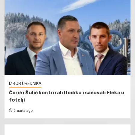
IZBOR UREDNIKA
Ćorić i Šulić kontrirali Dodiku i sačuvali Eleka u
fotelji
6 дана ago