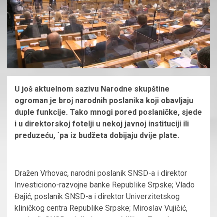
U još aktuelnom sazivu Narodne skupštine
ogroman je broj narodnih poslanika koji obavljaju
duple funkcije. Tako mnogi pored poslaničke, sjede
i u direktorskoj fotelji u nekoj javnoj instituciji ili
preduzeću, `pa iz budžeta dobijaju dvije plate.
Dražen Vrhovac, narodni poslanik SNSD-a i direktor
Investiciono-razvojne banke Republike Srpske; Vlado
Đajić, poslanik SNSD-a i direktor Univerzitetskog
kliničkog centra Republike Srpske; Miroslav Vujičić,