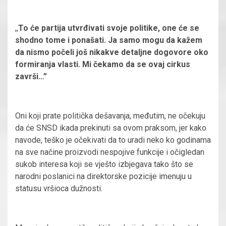
,,
To će partija utvrđivati svoje politike, one će se
shodno tome i ponašati. Ja samo mogu da kažem
da nismo počeli još nikakve detaljne dogovore oko
formiranja vlasti. Mi čekamo da se ovaj cirkus
završi…”
Oni koji prate politička dešavanja, međutim, ne očekuju
da će SNSD ikada prekinuti sa ovom praksom, jer kako
navode, teško je očekivati da to uradi neko ko godinama
na sve načine proizvodi nespojive funkcije i očigledan
sukob interesa koji se vješto izbjegava tako što se
narodni poslanici na direktorske pozicije imenuju u
statusu vršioca dužnosti.