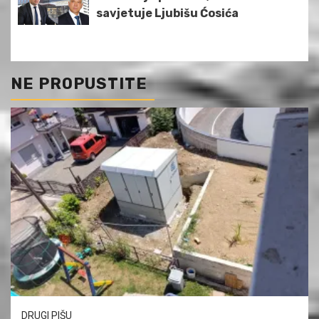
savjetuje Ljubišu Ćosića
NE PROPUSTITE
DRUGI PIŠU