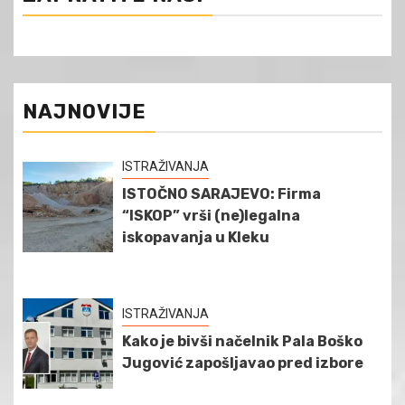
NAJNOVIJE
ISTRAŽIVANJA
ISTOČNO SARAJEVO: Firma
“ISKOP” vrši (ne)legalna
iskopavanja u Kleku
ISTRAŽIVANJA
Kako je bivši načelnik Pala Boško
Jugović zapošljavao pred izbore