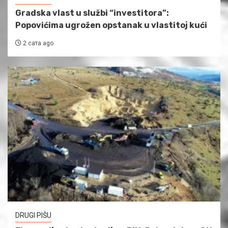
Gradska vlast u službi “investitora”:
Popovićima ugrožen opstanak u vlastitoj kući
2 сата ago
DRUGI PIŠU