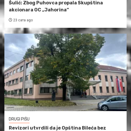
Šulić: Zbog Puhovca propala Skupština
akcionara OC „Jahorina“
23 сата ago
DRUGI PIŠU
Revizori utvrdili da je Opština Bileća bez