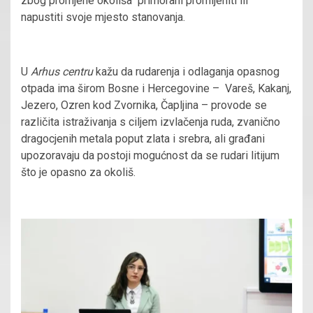
zbog promjene okoliša primorani promijeniti ili
napustiti svoje mjesto stanovanja.
U
Arhus centru
kažu da rudarenja i odlaganja opasnog
otpada ima širom Bosne i Hercegovine – Vareš, Kakanj,
Jezero, Ozren kod Zvornika, Čapljina – provode se
različita istraživanja s ciljem izvlačenja ruda, zvanično
dragocjenih metala poput zlata i srebra, ali građani
upozoravaju da postoji mogućnost da se rudari litijum
što je opasno za okoliš.