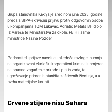
Grupa stanovnika Kaknja je sredinom juna 2023. godine
predala SIPA-i krivičnu prijavu protiv odgovornih osoba
u kompanijama TQM Lukavac, Adriatic Metals BH d.o.o
iz Vareša te Ministarstva za okoliš FBiH i same
ministrice Nasihe Pozder.
Podnositelji prijave naveli su sljedeće razloge: sumnja
na organizovani ekološki korporativni kriminal usmjeren
na opasno zagađenje prirode i pitkih voda, te
ugrožavanje prirodnih staništa zaštićenih životinja, a u
svrhu materijalne koristi.
Crvene stijene nisu Sahara