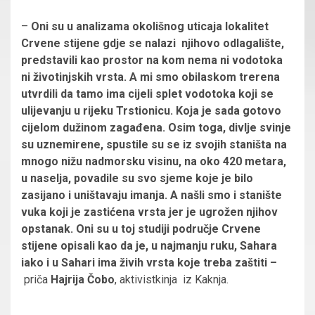
–
Oni su u analizama okolišnog uticaja lokalitet
Crvene stijene gdje se nalazi njihovo odlagalište,
predstavili kao prostor na kom nema ni vodotoka
ni životinjskih vrsta. A mi smo obilaskom trerena
utvrdili da tamo ima cijeli splet vodotoka koji se
ulijevanju u rijeku Trstionicu. Koja je sada gotovo
cijelom dužinom zagađena. Osim toga, divlje svinje
su uznemirene, spustile su se iz svojih staništa na
mnogo nižu nadmorsku visinu, na oko 420 metara,
u naselja, povadile su svo sjeme koje je bilo
zasijano i uništavaju imanja. A našli smo i stanište
vuka koji je zastićena vrsta jer je ugrožen njihov
opstanak. Oni su u toj studiji područje Crvene
stijene opisali kao da je, u najmanju ruku, Sahara
iako i u Sahari ima živih vrsta koje treba zaštiti –
priča
Hajrija Čobo
, aktivistkinja iz Kaknja.