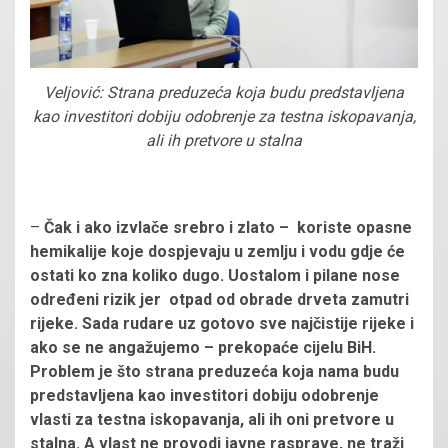
Veljović: Strana preduzeća koja budu predstavljena
kao investitori dobiju odobrenje za testna iskopavanja,
ali ih pretvore u stalna
–
Čak i ako izvlače srebro i zlato – koriste opasne
hemikalije koje dospjevaju u zemlju i vodu gdje će
ostati ko zna koliko dugo. Uostalom i pilane nose
određeni rizik jer otpad od obrade drveta zamutri
rijeke. Sada rudare uz gotovo sve najčistije rijeke i
ako se ne angažujemo – prekopaće cijelu BiH.
Problem je što strana preduzeća koja nama budu
predstavljena kao investitori dobiju odobrenje
vlasti za testna iskopavanja, ali ih oni pretvore u
stalna. A vlast ne provodi javne rasprave, ne traži