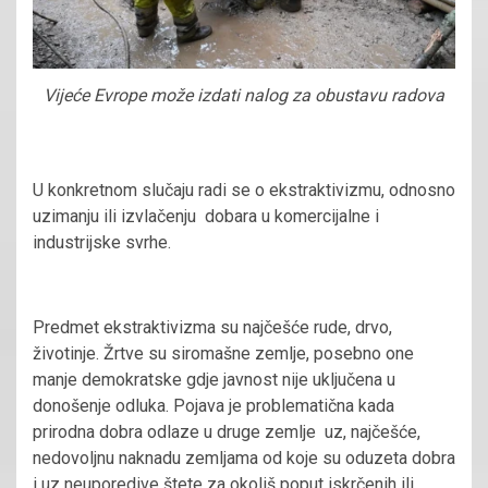
Vijeće Evrope može izdati nalog za obustavu radova
U konkretnom slučaju radi se o ekstraktivizmu, odnosno
uzimanju ili izvlačenju dobara u komercijalne i
industrijske svrhe.
Predmet ekstraktivizma su najčešće rude, drvo,
životinje. Žrtve su siromašne zemlje, posebno one
manje demokratske gdje javnost nije uključena u
donošenje odluka. Pojava je problematična kada
prirodna dobra odlaze u druge zemlje uz, najčešće,
nedovoljnu naknadu zemljama od koje su oduzeta dobra
i uz neuporedive štete za okoliš poput iskrčenih ili