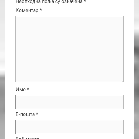
Неопходна поља су означена
*
Коментар
*
Име
*
Е-пошта
*