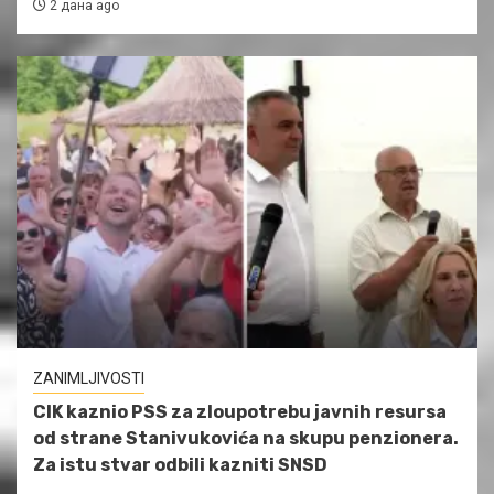
2 дана ago
ZANIMLJIVOSTI
CIK kaznio PSS za zloupotrebu javnih resursa
od strane Stanivukovića na skupu penzionera.
Za istu stvar odbili kazniti SNSD