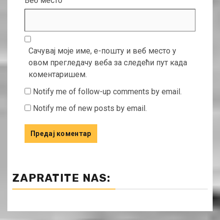
Веб место
Сачувај моје име, е-пошту и веб место у
овом прегледачу веба за следећи пут када
коментаришем.
Notify me of follow-up comments by email.
Notify me of new posts by email.
ZAPRATITE NAS: