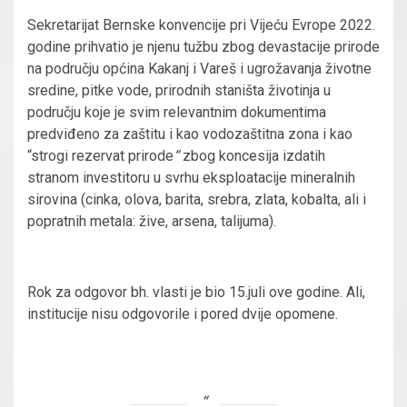
Sekretarijat Bernske konvencije pri Vijeću Evrope 2022.
godine prihvatio je njenu tužbu zbog devastacije prirode
na području općina Kakanj i Vareš i ugrožavanja životne
sredine, pitke vode, prirodnih staništa životinja u
području koje je svim relevantnim dokumentima
predviđeno za zaštitu i kao vodozaštitna zona i kao
“strogi rezervat prirode
“
zbog koncesija izdatih
stranom investitoru u svrhu eksploatacije mineralnih
sirovina (cinka, olova, barita, srebra, zlata, kobalta, ali i
popratnih metala: žive, arsena, talijuma).
Rok za odgovor bh. vlasti je bio 15.juli ove godine. Ali,
institucije nisu odgovorile i pored dvije opomene.