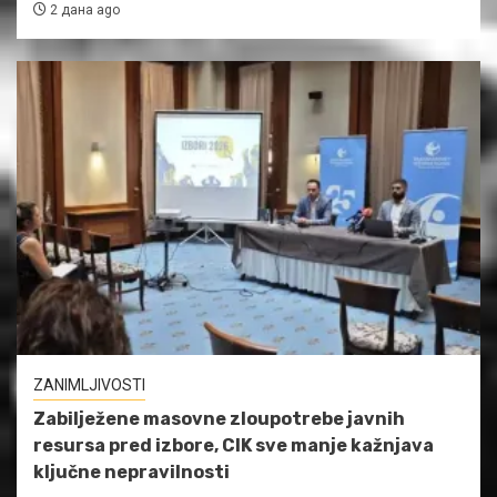
2 дана ago
ZANIMLJIVOSTI
Zabilježene masovne zloupotrebe javnih
resursa pred izbore, CIK sve manje kažnjava
ključne nepravilnosti