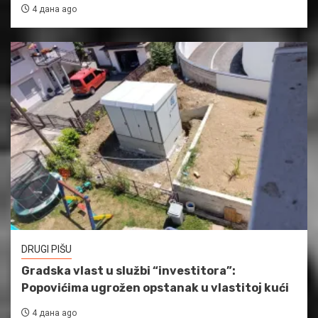
4 дана ago
DRUGI PIŠU
Gradska vlast u službi “investitora”:
Popovićima ugrožen opstanak u vlastitoj kući
4 дана ago