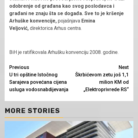
odobrenje od građana kao svog poslodavca i
građani ne znaju šta se događa. Sve to je kršenje
Arhuške konvencije,
pojašnjava
Emina
Veljović,
direktorica Arhus centra.
BiH je ratifikovala Arhušku konvenciju 2008. godine.
Continue
Previous
Next
U tri opštine Istočnog
Škrbićevom zetu još 1,1
Reading
Sarajeva povećana cijena
milion KM od
usluga vodosnabdijevanja
„Elektroprivrede RS“
MORE STORIES