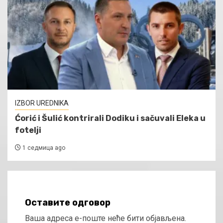
IZBOR UREDNIKA
Ćorić i Šulić kontrirali Dodiku i sačuvali Eleka u
fotelji
1 седмица ago
Оставите одговор
Ваша адреса е-поште неће бити објављена.