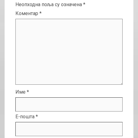
Неопходна поља су означена
*
Коментар
*
Име
*
Е-пошта
*