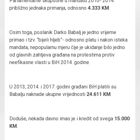
Parlamentarne skupštine u mandatu 2010- 2014.
približno jednaka primanja, odnosno
4.333 KM
.
Osim toga, poslanik Darko Babalj je jedno vrijeme
primao i tzv. “bijeli hljeb”- odnosno platu i nakon isteka
mandata, nepopularnu mjeru čije je
ukidanje bilo jedno
od glavnih zahtjeva građana na protestima protiv
neefikasne vlasti u BiH 2014. godine.
U 2013, 2014. i 2017. godini građani BiH platili su
Babalju naknade ukupne vrijednosti
24.611 KM
.
Doduše, nekada davno imao je i kredit od svega
15.000
KM
.