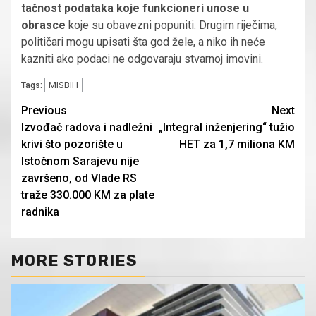
tačnost podataka koje funkcioneri unose u
obrasce
koje su obavezni popuniti. Drugim riječima,
političari mogu upisati šta god žele, a niko ih neće
kazniti ako podaci ne odgovaraju stvarnoj imovini.
MISBIH
Tags:
Continue
Previous
Next
Izvođač radova i nadležni
„Integral inženjering“ tužio
Reading
krivi što pozorište u
HET za 1,7 miliona KM
Istočnom Sarajevu nije
završeno, od Vlade RS
traže 330.000 KM za plate
radnika
MORE STORIES