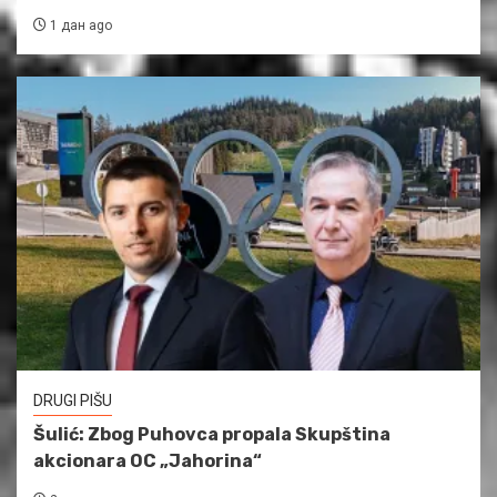
1 дан ago
DRUGI PIŠU
Šulić: Zbog Puhovca propala Skupština
akcionara OC „Jahorina“