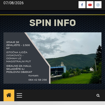
Skip
07/08/2026
Spin
Spin
Spin
to
Facebook
Youtube
Inst
content
SPIN INFO
Primary
Menu