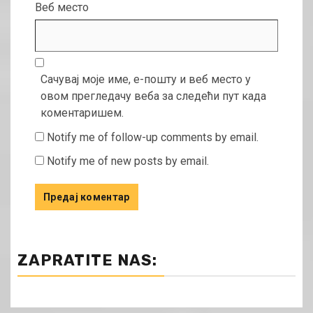
Веб место
Сачувај моје име, е-пошту и веб место у
овом прегледачу веба за следећи пут када
коментаришем.
Notify me of follow-up comments by email.
Notify me of new posts by email.
ZAPRATITE NAS: