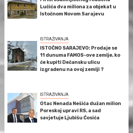
Lučića dva miliona za objekat u
Istočnom Novom Sarajevu
ISTRAŽIVANJA
ISTOČNO SARAJEVO: Prodaje se
11 dunuma FAMOS-ove zemlje, ko
će kupiti Dečansku ulicu
izgrađenu na ovoj zemlji ?
ISTRAŽIVANJA
Otac Nenada Nešića dužan milion
Poreskoj upravi RS, a sad
savjetuje Ljubišu Ćosića