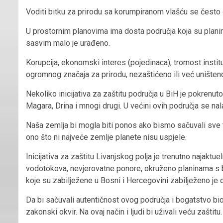
Voditi bitku za prirodu sa korumpiranom vlašću se često 
U prostornim planovima ima dosta područja koja su planiran
sasvim malo je urađeno.
Korupcija, ekonomski interes (pojedinaca), tromost instituc
ogromnog značaja za prirodu, nezaštićeno ili već uništen
Nekoliko inicijativa za zaštitu područja u BiH je pokrenut
Magara, Drina i mnogi drugi. U većini ovih područja se nal
Naša zemlja bi mogla biti ponos ako bismo sačuvali sve te 
ono što ni najveće zemlje planete nisu uspjele.
Inicijativa za zaštitu Livanjskog polja je trenutno najaktue
vodotokova, nevjerovatne ponore, okruženo planinama s bo
koje su zabilježene u Bosni i Hercegovini zabilježeno je 
Da bi sačuvali autentičnost ovog područja i bogatstvo bio
zakonski okvir. Na ovaj način i ljudi bi uživali veću zaštitu.