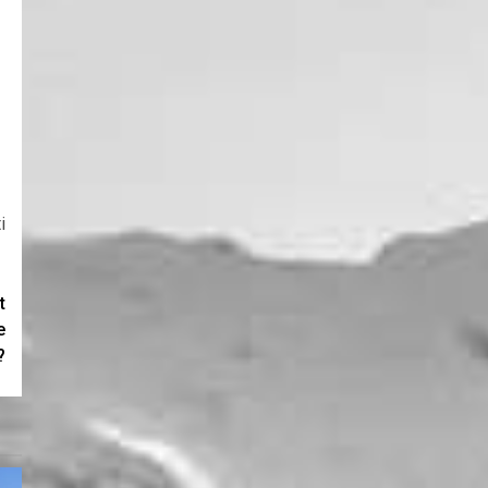
i
t
e
?