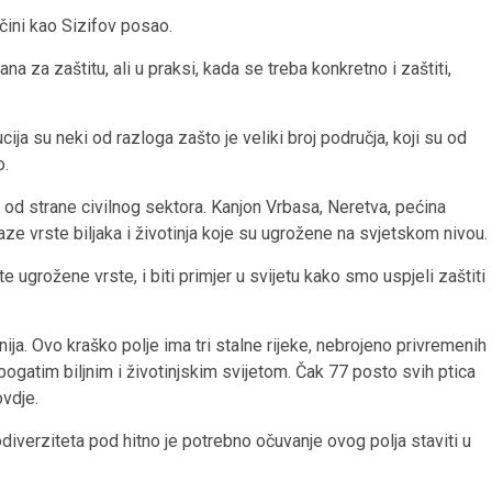
čini kao Sizifov posao.
a za zaštitu, ali u praksi, kada se treba konkretno i zaštiti,
ija su neki od razloga zašto je veliki broj područja, koji su od
o.
o od strane civilnog sektora. Kanjon Vrbasa, Neretva, pećina
aze vrste biljaka i životinja koje su ugrožene na svjetskom nivou.
ugrožene vrste, i biti primjer u svijetu kako smo uspjeli zaštiti
lnija. Ovo kraško polje ima tri stalne rijeke, nebrojeno privremenih
gatim biljnim i životinjskim svijetom. Čak 77 posto svih ptica
ovdje.
diverziteta pod hitno je potrebno očuvanje ovog polja staviti u