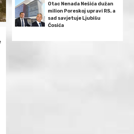
Otac Nenada Nešića dužan
milion Poreskoj upravi RS, a
sad savjetuje Ljubišu
Ćosića
e