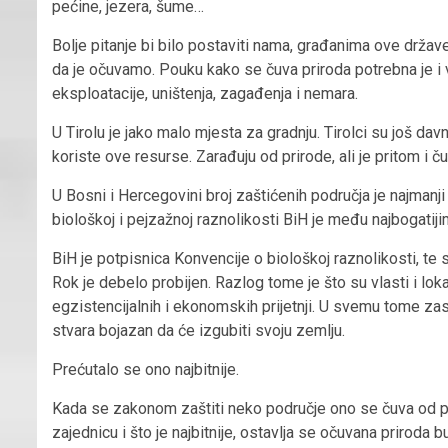
pećine, jezera, šume…
Bolje pitanje bi bilo postaviti nama, građanima ove držav
da je očuvamo. Pouku kako se čuva priroda potrebna je i
eksploatacije, uništenja, zagađenja i nemara.
U Tirolu je jako malo mjesta za gradnju. Tirolci su još da
koriste ove resurse. Zarađuju od prirode, ali je pritom i ču
U Bosni i Hercegovini broj zaštićenih područja je najmanji
biološkoj i pejzažnoj raznolikosti BiH je među najbogatij
BiH je potpisnica Konvencije o biološkoj raznolikosti, te 
Rok je debelo probijen. Razlog tome je što su vlasti i loka
egzistencijalnih i ekonomskih prijetnji. U svemu tome za
stvara bojazan da će izgubiti svoju zemlju.
Prećutalo se ono najbitnije.
Kada se zakonom zaštiti neko područje ono se čuva od poh
zajednicu i što je najbitnije, ostavlja se očuvana priroda