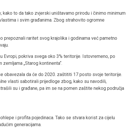
e; kako to da tako zvjerski uništavamo prirodu i činimo minimum
 vlastima i svim građanima. Zbog strahovito ogromne
vno prepoznali raritet svog krajolika i godinama već pametno
vaju.
 u Evropi, pokriva svega oko 3% teritorije. Istovremeno, po
im zemljama „Starog kontinenta“.
se obavezala da će do 2020. zaštititi 17 posto svoje teritorije.
lne vlasti sabotirali prijedloge zbog, kako su navodili,
strašili su i građane, pa im se na pomen zaštite nekog područja
lepe i profita pojedinaca. Tako se stvara korist za cijelu
 budućim generacijama.