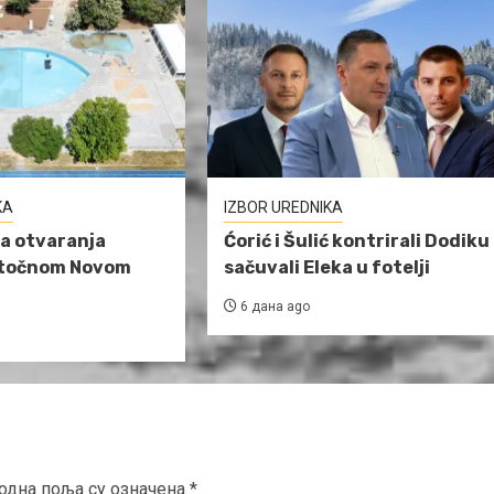
KA
IZBOR UREDNIKA
a otvaranja
Ćorić i Šulić kontrirali Dodiku 
stočnom Novom
sačuvali Eleka u fotelji
6 дана ago
одна поља су означена
*