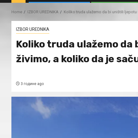
Home
IZBOR UREDNIKA
Koliko truda ulažemo da bi uništili ljepotu
IZBOR UREDNIKA
Koliko truda ulažemo da bi
živimo, a koliko da je sa
3 године ago