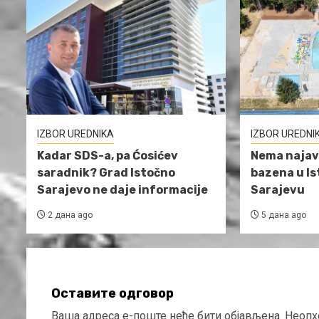
IZBOR UREDNIKA
IZBOR UREDNI
Kadar SDS-a, pa Ćosićev
Nema najav
saradnik? Grad Istočno
bazena u I
Sarajevo ne daje informacije
Sarajevu
2 дана ago
5 дана ago
Оставите одговор
Ваша адреса е-поште неће бити објављена.
Неопх