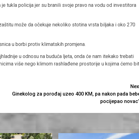
 tukla policija jer su branili svoje pravo na vodu od investitora
 zaštitu može da očekuje nekoliko stotina vrsta biljaka i oko 270
osnica u borbi protiv klimatskih promjena.
ajhladnije u odnosu na buduća ljeta, onda će nam itekako trebati
nicima više nego klimom rashlađene prostorije u kojima ćemo bit
Nex
Ginekolog za porođaj uzeo 400 KM, pa nakon pada beb
pocijepao novac