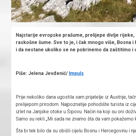
Najstarije evropske prašume, prelijepe divlje rijeke,
raskošne šume. Sve to je, i čak mnogo više, Bosna i
i da nestane ukoliko se ne pobrinemo da zaštitimo i
Piše: Jelena Jevđenić/
Impuls
Prije nekoliko dana ugostila sam prijatelje iz Austrije, tačn
prelijepom prirodom. Najpoznatije pohodište turista iz cij
izlet na Janjske otoke u Šipovu. Način na koji su oni doživ
Samo su rekli „Mi sada ne znamo šta da vam pokažemo ka
Šta bi tek bilo da su obišli cijelu Bosnu i Hercegovinu i 