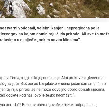
 nestvarni vodopadi, velebni kanjoni, nepregledna polja,
 Hercegovina kojom dominiraju čuda prirode. Ali sve to mož
 ostavimo u nasljeđe „nekim novim klincima“.
ije iz Tirola, regije u kojoj dominiraju Alpi prekriveni glečerima i
elog svijeta. Bježeći od banjalučke vrućine jedan dan smo išli na
jeli taj raj u prirodi se ne može dovoljno dobro opisati riječima.
d dođete kod nas, ovo je teško nadmašiti“.
njenu prirodu?! Bosanskohercegovačke rijeke, polja, planine,