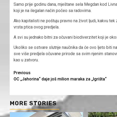
Samo prije godinu dana, mještane sela Megdan kod Livna je
koji je na ilegalan način počeo sa radovima.
Ako kapitalisti ne poštuju pravno na život ljudi, kakvu tek
vrsta ptica ovog predjela.
A svi su jednako bitni za očuvani biodiverzitet koji je ok
Ukoliko se ostvare slutnje naučnika da će ovo ljeto biti n
sve više predjela očuvane prirode sa svim njenim stanov
kao u zatvoru.
Continue
Previous
OC „Jahorina“ daje još milion maraka za „Igrišta“
Reading
MORE STORIES