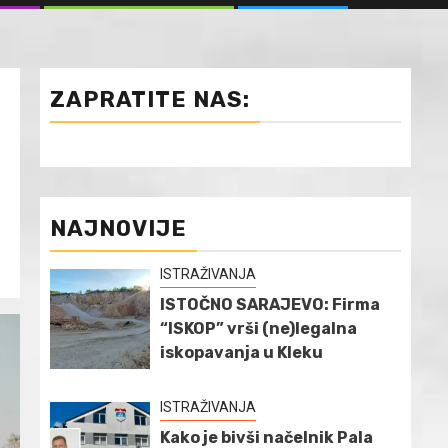
ZAPRATITE NAS:
NAJNOVIJE
ISTRAŽIVANJA
ISTOČNO SARAJEVO: Firma
“ISKOP” vrši (ne)legalna
iskopavanja u Kleku
ISTRAŽIVANJA
Kako je bivši načelnik Pala