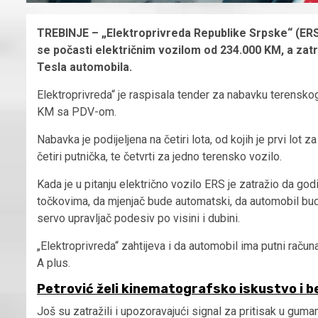
TREBINJE – „Elektroprivreda Republike Srpske“ (ERS
se počasti električnim vozilom od 234.000 KM
,
a zat
Tesla automobila.
Elektroprivreda“ je raspisala tender za nabavku terenskog
KM sa PDV-om.
Nabavka je podijeljena na četiri lota, od kojih je prvi lot 
četiri putnička, te četvrti za jedno terensko vozilo.
Kada je u pitanju električno vozilo ERS je zatražio da g
točkovima, da mjenjač bude automatski, da automobil bude
servo upravljač podesiv po visini i dubini.
„Elektroprivreda“ zahtijeva i da automobil ima putni raču
A plus.
Petrović želi kinematografsko iskustvo i b
Još su zatražili i upozoravajući signal za pritisak u guma