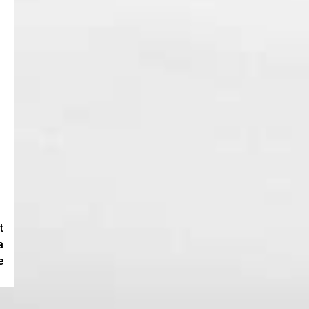
t
a
e