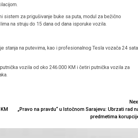
ilacijom.
ivni sistem za prigušivanje buke sa puta, modul za bežično
zilima na struju do 15 dana od dana isporuke vozila.
nje stanja na putevima, kao i profesionalnog Tesla vozača 24 sata
i putnička vozila od oko 246.000 KM i četiri putnička vozila za
aka.
Nex
0 KM
„Pravo na pravdu“ u Istočnom Sarajevu: Ubrzati rad n
predmetima korupcij