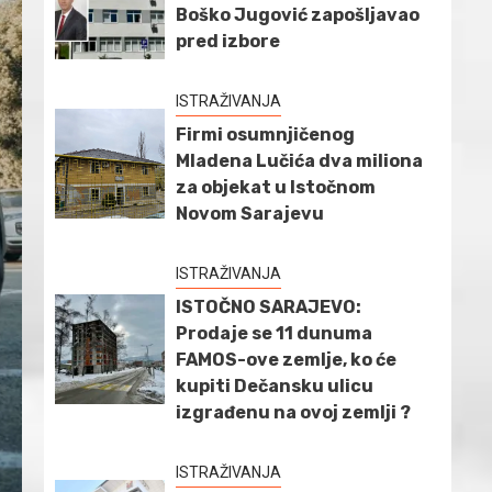
Boško Jugović zapošljavao
pred izbore
ISTRAŽIVANJA
Firmi osumnjičenog
Mladena Lučića dva miliona
za objekat u Istočnom
Novom Sarajevu
ISTRAŽIVANJA
ISTOČNO SARAJEVO:
Prodaje se 11 dunuma
FAMOS-ove zemlje, ko će
kupiti Dečansku ulicu
izgrađenu na ovoj zemlji ?
ISTRAŽIVANJA