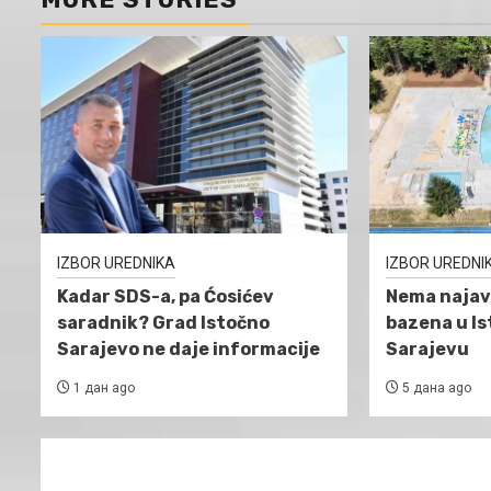
IZBOR UREDNIKA
IZBOR UREDNI
Kadar SDS-a, pa Ćosićev
Nema najav
saradnik? Grad Istočno
bazena u I
Sarajevo ne daje informacije
Sarajevu
1 дан ago
5 дана ago