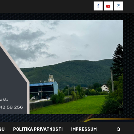
Spin
Spin
Spin
Facebook
Youtube
Instagr
ŠU
POLITIKA PRIVATNOSTI
IMPRESSUM