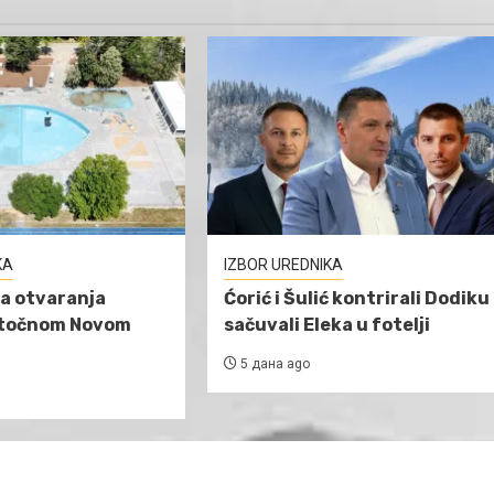
KA
IZBOR UREDNIKA
a otvaranja
Ćorić i Šulić kontrirali Dodiku 
stočnom Novom
sačuvali Eleka u fotelji
5 дана ago