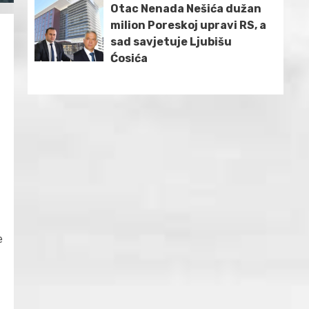
Otac Nenada Nešića dužan
milion Poreskoj upravi RS, a
sad savjetuje Ljubišu
Ćosića
e