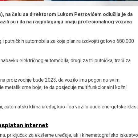
), na čelu sa direktorom Lukom Petrovićem odlučila je da
ražili su i da na raspolaganju imaju profesionalnog vozača
 i putničkih automobila za koja planira izdvojiti gotovo 680.000
za nabavku električnog automobila, drugi za tri putnička, treći za
odina proizvodnje bude 2023, da vozilo ima pogon na svim
 metalik crne boje, te da posjeduje multifunkcionalni kožni
nar, automatski klima uređaj, kao i da vozilo bude energetske klas
esplatan internet
ma, priključak za eksterne uređaje, ali i kinematografsko iskustvo