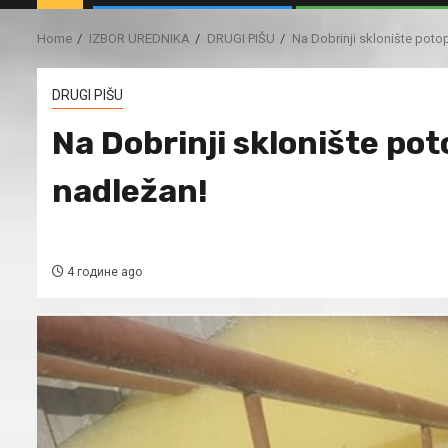
Home
IZBOR UREDNIKA
DRUGI PIŠU
Na Dobrinji sklonište poto
DRUGI PIŠU
Na Dobrinji sklonište pot
nadležan!
4 године ago