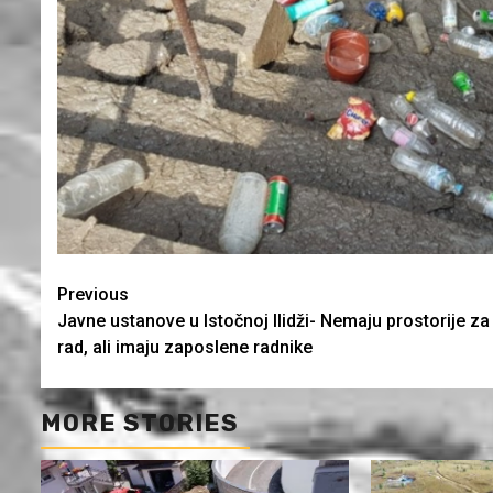
Continue
Previous
Javne ustanove u Istočnoj Ilidži- Nemaju prostorije za
Reading
rad, ali imaju zaposlene radnike
MORE STORIES