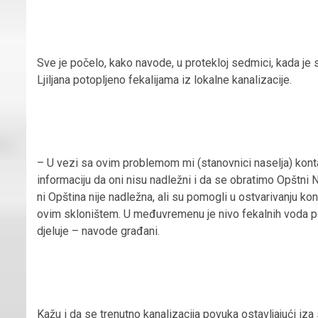
Sve je počelo, kako navode, u protekloj sedmici, kada je s
Ljiljana potopljeno fekalijama iz lokalne kanalizacije.
– U vezi sa ovim problemom mi (stanovnici naselja) konta
informaciju da oni nisu nadležni i da se obratimo Opštni
ni Opština nije nadležna, ali su pomogli u ostvarivanju ko
ovim skloništem. U međuvremenu je nivo fekalnih voda p
djeluje – navode građani.
Kažu i da se trenutno kanalizacija povuka ostavljajući iza 