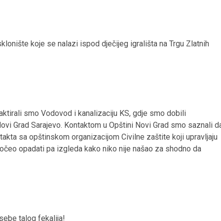
klonište koje se nalazi ispod dječijeg igrališta na Trgu Zlatnih
ktirali smo Vodovod i kanalizaciju KS, gdje smo dobili
 Novi Grad Sarajevo. Kontaktom u Opštini Novi Grad smo saznali d
ntakta sa opštinskom organizacijom Civilne zaštite koji upravljaju
očeo opadati pa izgleda kako niko nije našao za shodno da
sebe talog fekalija!