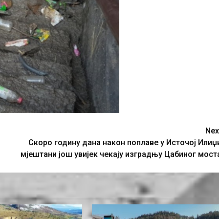
Nex
Скоро годину дана након поплаве у Источој Илиџ
мјештани још увијек чекају изградњу Цабиног мост