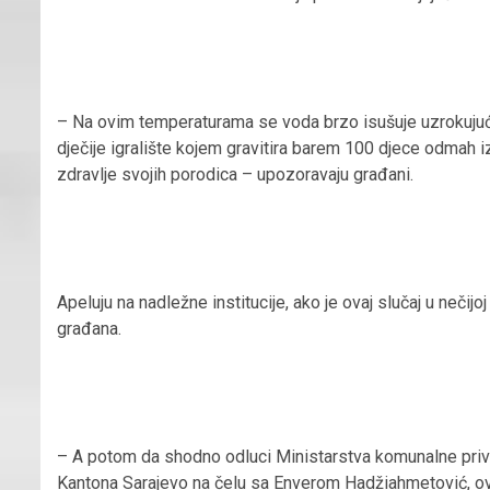
– Na ovim temperaturama se voda brzo isušuje uzrokujuć
dječije igralište kojem gravitira barem 100 djece odmah i
zdravlje svojih porodica – upozoravaju građani.
Apeluju na nadležne institucije, ako je ovaj slučaj u nečij
građana.
– A potom da shodno odluci Ministarstva komunalne privre
Kantona Sarajevo na čelu sa Enverom Hadžiahmetović, ov