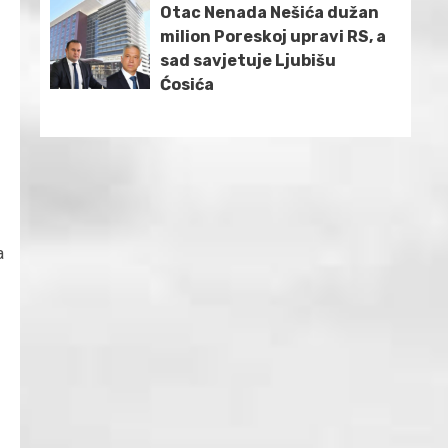
Otac Nenada Nešića dužan
milion Poreskoj upravi RS, a
sad savjetuje Ljubišu
Ćosića
a