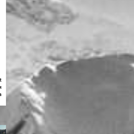
t
и
а