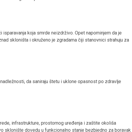
i isparavanja koja smrde neizdrživo. Opet napominjem da je
znad skloništa i okruženo je zgradama čiji stanovnici strahuju za
oj nadležnosti, da saniraju štetu i uklone opasnost po zdravlje
de, infrastrukture, prostornog uređenja i zaštite okoliša
o sklonište dovedu u funkcionalno stanje bezbjedno za boravak