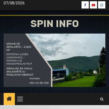
Skip
07/08/2026
Spin
Spin
Spin
to
Facebook
Youtube
Inst
content
SPIN INFO
Primary
Menu