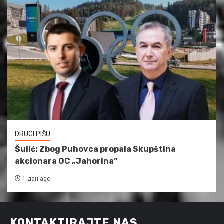
DRUGI PIŠU
Šulić: Zbog Puhovca propala Skupština
akcionara OC „Jahorina“
1 дан ago
KONTAKTIRAJTE NAS