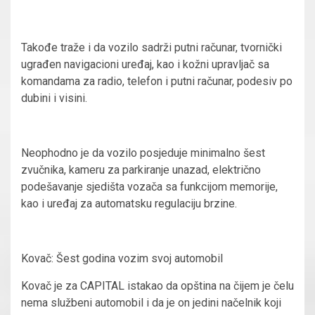
Takođe traže i da vozilo sadrži putni računar, tvornički
ugrađen navigacioni uređaj, kao i kožni upravljač sa
komandama za radio, telefon i putni računar, podesiv po
dubini i visini.
Neophodno je da vozilo posjeduje minimalno šest
zvučnika, kameru za parkiranje unazad, električno
podešavanje sjedišta vozača sa funkcijom memorije,
kao i uređaj za automatsku regulaciju brzine.
Kovač: Šest godina vozim svoj automobil
Kovač je za CAPITAL istakao da opština na čijem je čelu
nema službeni automobil i da je on jedini načelnik koji