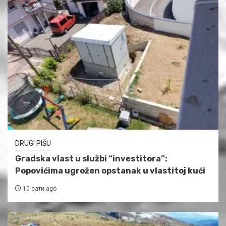
DRUGI PIŠU
Gradska vlast u službi “investitora”:
Popovićima ugrožen opstanak u vlastitoj kući
10 сати ago