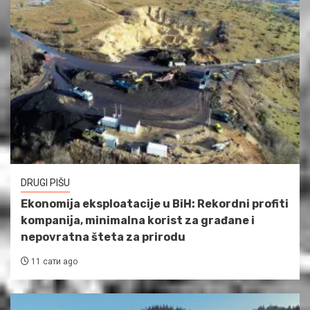
DRUGI PIŠU
Ekonomija eksploatacije u BiH: Rekordni profiti
kompanija, minimalna korist za građane i
nepovratna šteta za prirodu
11 сати ago