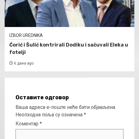
IZBOR UREDNIKA
Ćorić i Šulić kontrirali Dodiku i sačuvali Eleka u
fotelji
6 дана ago
Оставите одговор
Ваша адреса е-поште неће бити објављена.
Неопходна поља су означена
*
Коментар
*