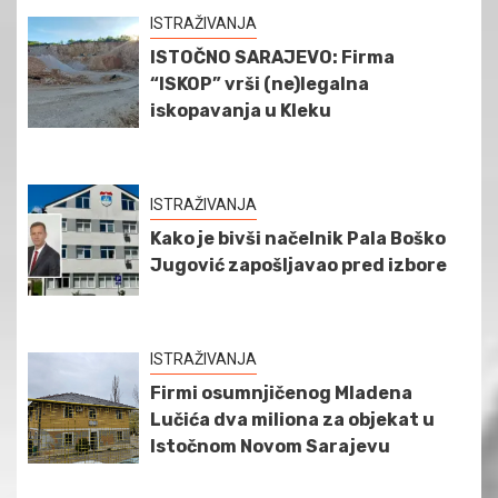
ISTRAŽIVANJA
ISTOČNO SARAJEVO: Firma
“ISKOP” vrši (ne)legalna
iskopavanja u Kleku
ISTRAŽIVANJA
Kako je bivši načelnik Pala Boško
Jugović zapošljavao pred izbore
ISTRAŽIVANJA
Firmi osumnjičenog Mladena
Lučića dva miliona za objekat u
Istočnom Novom Sarajevu