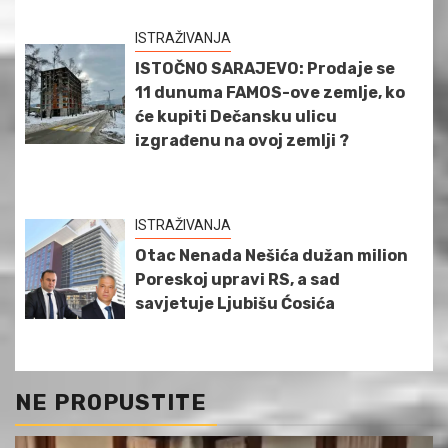
ISTRAŽIVANJA
ISTOČNO SARAJEVO: Prodaje se
11 dunuma FAMOS-ove zemlje, ko
će kupiti Dečansku ulicu
izgrađenu na ovoj zemlji ?
ISTRAŽIVANJA
Otac Nenada Nešića dužan milion
Poreskoj upravi RS, a sad
savjetuje Ljubišu Ćosića
NE PROPUSTITE