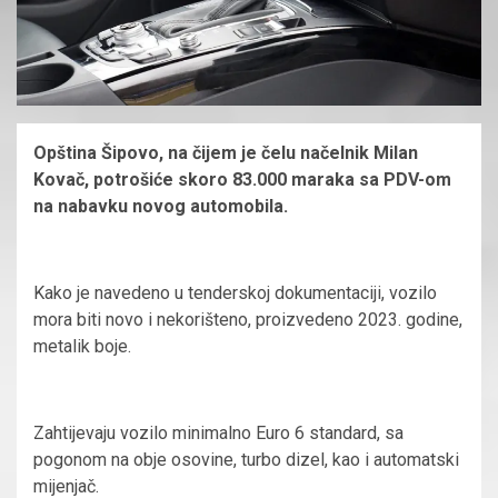
Opština Šipovo, na čijem je čelu načelnik Milan
Kovač, potrošiće skoro 83.000 maraka sa PDV-om
na nabavku novog automobila.
Kako je navedeno u tenderskoj dokumentaciji, vozilo
mora biti novo i nekorišteno, proizvedeno 2023. godine,
metalik boje.
Zahtijevaju vozilo minimalno Euro 6 standard, sa
pogonom na obje osovine, turbo dizel, kao i automatski
mijenjač.