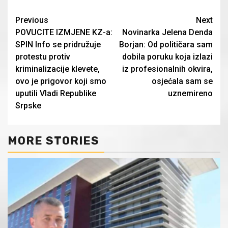
Continue
Previous
Next
POVUCITE IZMJENE KZ-a:
Novinarka Jelena Denda
Reading
SPIN Info se pridružuje
Borjan: Od političara sam
protestu protiv
dobila poruku koja izlazi
kriminalizacije klevete,
iz profesionalnih okvira,
ovo je prigovor koji smo
osjećala sam se
uputili Vladi Republike
uznemireno
Srpske
MORE STORIES