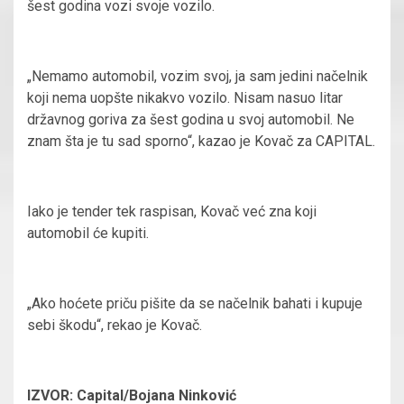
šest godina vozi svoje vozilo.
„Nemamo automobil, vozim svoj, ja sam jedini načelnik
koji nema uopšte nikakvo vozilo. Nisam nasuo litar
državnog goriva za šest godina u svoj automobil. Ne
znam šta je tu sad sporno“, kazao je Kovač za CAPITAL.
Iako je tender tek raspisan, Kovač već zna koji
automobil će kupiti.
„Ako hoćete priču pišite da se načelnik bahati i kupuje
sebi škodu“, rekao je Kovač.
IZVOR: Capital/Bojana Ninković