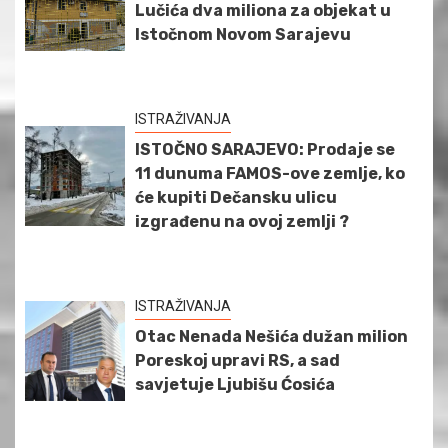
Lučića dva miliona za objekat u
Istočnom Novom Sarajevu
ISTRAŽIVANJA
ISTOČNO SARAJEVO: Prodaje se
11 dunuma FAMOS-ove zemlje, ko
će kupiti Dečansku ulicu
izgrađenu na ovoj zemlji ?
ISTRAŽIVANJA
Otac Nenada Nešića dužan milion
Poreskoj upravi RS, a sad
savjetuje Ljubišu Ćosića