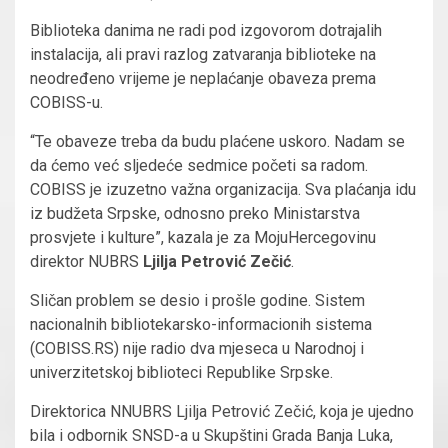
Biblioteka danima ne radi pod izgovorom dotrajalih
instalacija, ali pravi razlog zatvaranja biblioteke na
neodređeno vrijeme je neplaćanje obaveza prema
COBISS-u.
“Te obaveze treba da budu plaćene uskoro. Nadam se
da ćemo već sljedeće sedmice početi sa radom.
COBISS je izuzetno važna organizacija. Sva plaćanja idu
iz budžeta Srpske, odnosno preko Ministarstva
prosvjete i kulture”, kazala je za MojuHercegovinu
direktor NUBRS
Ljilja Petrović Zečić
.
Sličan problem se desio i prošle godine. Sistem
nacionalnih bibliotekarsko-informacionih sistema
(COBISS.RS) nije radio dva mjeseca u Narodnoj i
univerzitetskoj biblioteci Republike Srpske.
Direktorica NNUBRS Ljilja Petrović Zečić, koja je ujedno
bila i odbornik SNSD-a u Skupštini Grada Banja Luka,