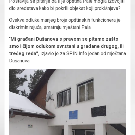
Postavlja se pitanje da li je opština Pale mogla izdvojiti
dio sredstava kako bi pokrili objekat koji prokišnjava?
Ovakva odluka manjeg broja opštinskih funkcionera je
diskriminirajuća, smatraju mještani Pala.
“
Mi građani Dušanova s pravom se pitamo zašto
smo i čijom odlukom svrstani u građane drugog, ili
trećeg reda”
, izjavio je za SPIN Info jedan od mještana
Dušanova.