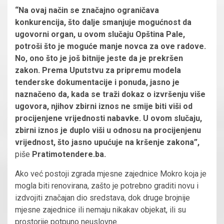
“Na ovaj način se značajno ograničava
konkurencija, što dalje smanjuje mogućnost da
ugovorni organ, u ovom slučaju Opština Pale,
potroši što je moguće manje novca za ove radove.
No, ono što je još bitnije jeste da je prekršen
zakon. Prema Uputstvu za pripremu modela
tenderske dokumentacije i ponuda, jasno je
naznačeno da, kada se traži dokaz o izvršenju više
ugovora, njihov zbirni iznos ne smije biti viši od
procijenjene vrijednosti nabavke. U ovom slučaju,
zbirni iznos je duplo viši u odnosu na procijenjenu
vrijednost, što jasno upućuje na kršenje zakona”,
piše
Pratimotendere.ba.
Ako već postoji zgrada mjesne zajednice Mokro koja je
mogla biti renovirana, zašto je potrebno graditi novu i
izdvojiti značajan dio sredstava, dok druge brojnije
mjesne zajednice ili nemaju nikakav objekat, ili su
prostorije potpuno neuslovne.