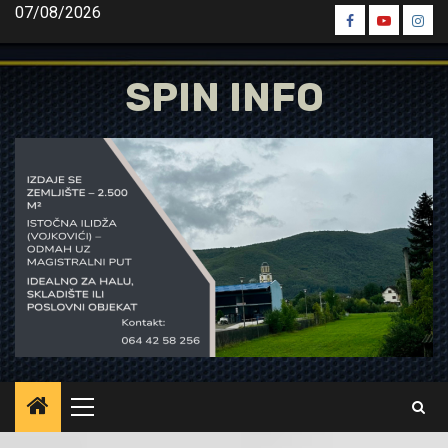
Skip
07/08/2026
Spin
Spin
Spin
to
Facebook
Youtube
Inst
content
SPIN INFO
Primary
Menu