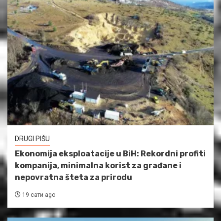
DRUGI PIŠU
Ekonomija eksploatacije u BiH: Rekordni profiti
kompanija, minimalna korist za građane i
nepovratna šteta za prirodu
19 сати ago