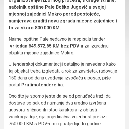
organizovanje izbornog procesa, s druge strane,
načelnik opštine Pale Boško Jugović u svojoj
mjesnoj zajednici Mokro pored postojeće,
namjerava graditi novu zgradu mjesne zajednice i
to za skoro 800 000 KM.
Naime, opština Pale nedavno je raspisala tender
vrijedan 649.572,65 KM bez PDV-a
za izgradnju
objakta mjesne zajednice Mokro.
U tenderskoj dokumentaciji detaljno je navedeno kako
taj objekat treba izgledati, a rok za završetak radova je
150 dana od dana uvođenja izvođača u posao, piše
portal
Pratimotendere.ba.
Ono što je sporno jeste da se od ponuđača traži da
dostave spisak od najmanje dva uredno izvršena
ugovora, sličnog ili istog karaktera iz oblasti
visokogradnje, čija pojedinačna vrijednost prelazi
760.000 KM s PDV-om u posljednje tri godine.