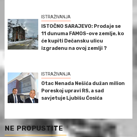
ISTRAŽIVANJA
ISTOČNO SARAJEVO: Prodaje se
11 dunuma FAMOS-ove zemlje, ko
će kupiti Dečansku ulicu
izgrađenu na ovoj zemlji ?
ISTRAŽIVANJA
Otac Nenada Nešića dužan milion
Poreskoj upravi RS, a sad
savjetuje Ljubišu Ćosića
NE PROPUSTITE