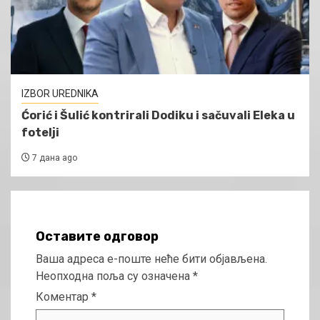
IZBOR UREDNIKA
Ćorić i Šulić kontrirali Dodiku i sačuvali Eleka u
fotelji
7 дана ago
Оставите одговор
Ваша адреса е-поште неће бити објављена.
Неопходна поља су означена
*
Коментар
*