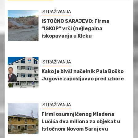
ISTRAŽIVANJA
ISTOČNO SARAJEVO: Firma
“ISKOP” vrši (ne)legalna
iskopavanja u Kleku
ISTRAŽIVANJA
Kako je bivši načelnik Pala Boško
Jugović zapošljavao pred izbore
ISTRAŽIVANJA
Firmi osumnjičenog Mladena
Lučića dva miliona za objekat u
Istočnom Novom Sarajevu