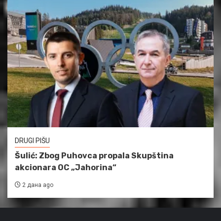
DRUGI PIŠU
Šulić: Zbog Puhovca propala Skupština
akcionara OC „Jahorina“
2 дана ago