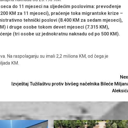
eseca do 11 mjeseci na sljedećim poslovima: prevođenje
.200 KM za 11 mjeseci), praćenje toka migrantske krize –
istrativno tehnički poslovi (8.400 KM za sedam mjeseci),
KM) i druge osobe tokom devet mjeseci (7.315 KM),
ćenje (tri osobe uz jednokratnu naknadu od po 500 KM).
ova. Na raspolaganju su imali 2,2 miliona KM, od čega je
iljada KM.
Nex
Izvještaj Tužilaštvu protiv bivšeg načelnika Bileće Miljan
Aleksić