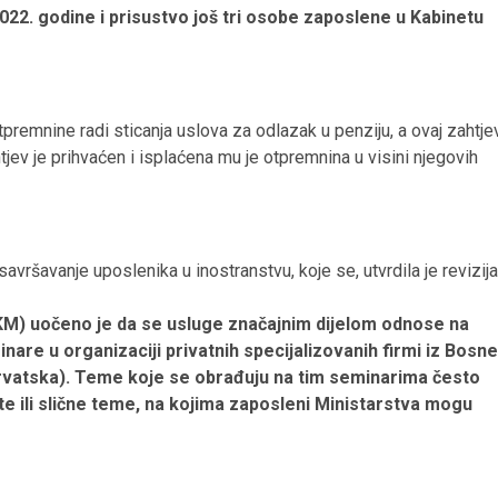
022. godine i prisustvo još tri osobe zaposlene u Kabinetu
premnine radi sticanja uslova za odlazak u penziju, a ovaj zahtje
tjev je prihvaćen i isplaćena mu je otpremnina u visini njegovih
vršavanje uposlenika u inostranstvu, koje se, utvrdila je revizija
KM) uočeno je da se usluge značajnim dijelom odnose na
inare u organizaciji privatnih specijalizovanih firmi iz Bosne
 Hrvatska). Teme koje se obrađuju na tim seminarima često
 ili slične teme, na kojima zaposleni Ministarstva mogu