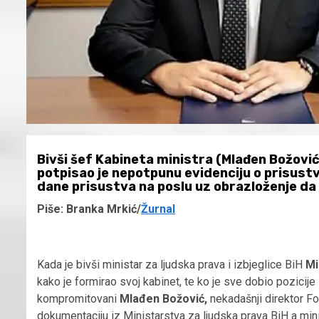
Bivši šef Kabineta ministra (Mlađen Božović,
potpisao je nepotpunu evidenciju o prisustv
dane prisustva na poslu uz obrazloženje da 
Piše: Branka Mrkić/
Žurnal
Kada je bivši ministar za ljudska prava i izbjeglice BiH
Mi
kako je formirao svoj kabinet, te ko je sve dobio pozicij
kompromitovani
Mlađen Božović,
nekadašnji direktor F
dokumentaciju iz Ministarstva za ljudska prava BiH a min