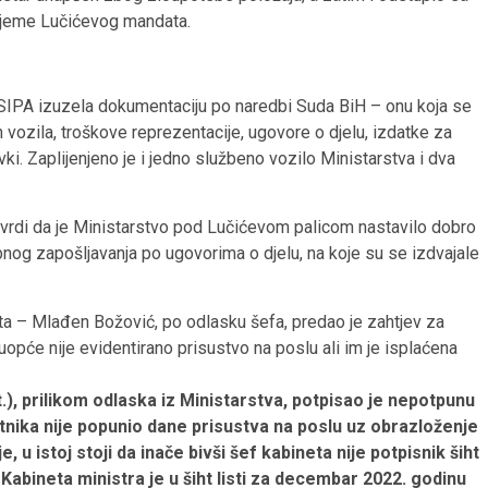
vrijeme Lučićevog mandata.
je SIPA izuzela dokumentaciju po naredbi Suda BiH – onu koja se
 vozila, troškove reprezentacije, ugovore o djelu, izdatke za
ki. Zaplijenjeno je i jedno službeno vozilo Ministarstva i dva
 utvrdi da je Ministarstvo pod Lučićevom palicom nastavilo dobro
nog zapošljavanja po ugovorima o djelu, na koje su se izdvajale
ta – Mlađen Božović, po odlasku šefa, predao je zahtjev za
uopće nije evidentirano prisustvo na poslu ali im je isplaćena
.), prilikom odlaska iz Ministarstva, potpisao je nepotpunu
etnika nije popunio dane prisustva na poslu uz obrazloženje
, u istoj stoji da inače bivši šef kabineta nije potpisnik šiht
f Kabineta ministra je u šiht listi za decembar 2022. godinu