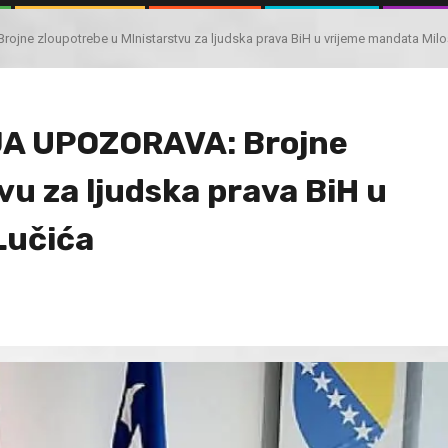
jne zloupotrebe u MInistarstvu za ljudska prava BiH u vrijeme mandata Milo
JA UPOZORAVA: Brojne
vu za ljudska prava BiH u
Lučića