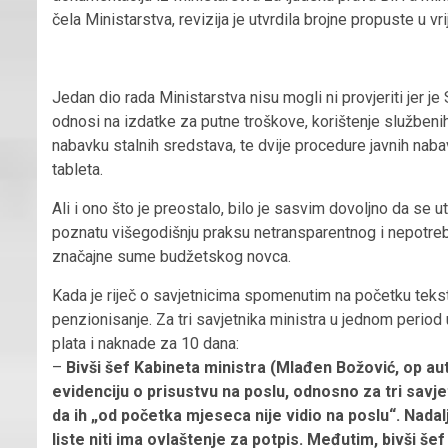
čela Ministarstva, revizija je utvrdila brojne propuste u 
Jedan dio rada Ministarstva nisu mogli ni provjeriti jer 
odnosi na izdatke za putne troškove, korištenje službenih
nabavku stalnih sredstava, te dvije procedure javnih nabav
tableta.
Ali i ono što je preostalo, bilo je sasvim dovoljno da se
poznatu višegodišnju praksu netransparentnog i nepotreb
značajne sume budžetskog novca.
Kada je riječ o savjetnicima spomenutim na početku teks
penzionisanje. Za tri savjetnika ministra u jednom period 
plata i naknade za 10 dana:
–
Bivši šef Kabineta ministra (Mlađen Božović, op aut
evidenciju o prisustvu na poslu, odnosno za tri savj
da ih „od početka mjeseca nije vidio na poslu“. Nadalje
liste niti ima ovlaštenje za potpis. Međutim, bivši še