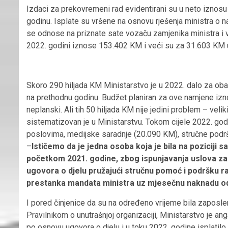
Izdaci za prekovremeni rad evidentirani su u neto iznos
godinu. Isplate su vršene na osnovu rješenja ministra o
se odnose na priznate sate vozaču zamjenika ministra i v
2022. godini iznose 153.402 KM i veći su za 31.603 KM 
Skoro 290 hiljada KM Ministarstvo je u 2022. dalo za oba
na prethodnu godinu. Budžet planiran za ove namjene izno
neplanski. Ali tih 50 hiljada KM nije jedini problem – vel
sistematizovan je u Ministarstvu. Tokom cijele 2022. go
poslovima, medijske saradnje (20.090 KM), stručne podr
–
Ističemo da je jedna osoba koja je bila na poziciji
početkom 2021. godine, zbog ispunjavanja uslova za
ugovora o djelu pružajući stručnu pomoć i podršku ra
prestanka mandata ministra uz mjesečnu naknadu o
I pored činjenice da su na određeno vrijeme bila zaposlen
Pravilnikom o unutrašnjoj organizaciji, Ministarstvo je an
po osnovu ugovora o djelu i u toku 2022. godine isplati