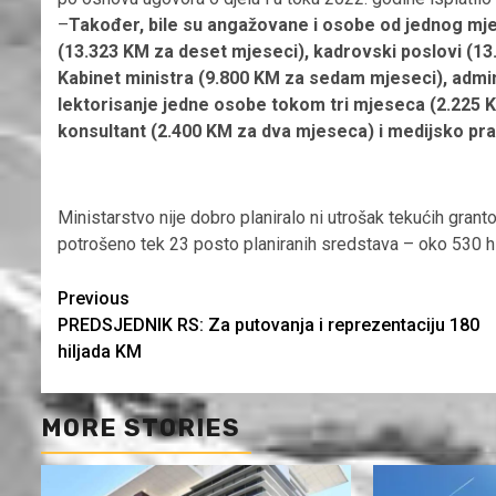
–
Također, bile su angažovane i osobe od jednog mj
(13.323 KM za deset mjeseci), kadrovski poslovi (13
Kabinet ministra (9.800 KM za sedam mjeseci), admin
lektorisanje jedne osobe tokom tri mjeseca (2.225 
konsultant (2.400 KM za dva mjeseca) i medijsko pra
Ministarstvo nije dobro planiralo ni utrošak tekućih grant
potrošeno tek 23 posto planiranih sredstava – oko 530 h
Continue
Previous
PREDSJEDNIK RS: Za putovanja i reprezentaciju 180
Reading
hiljada KM
MORE STORIES