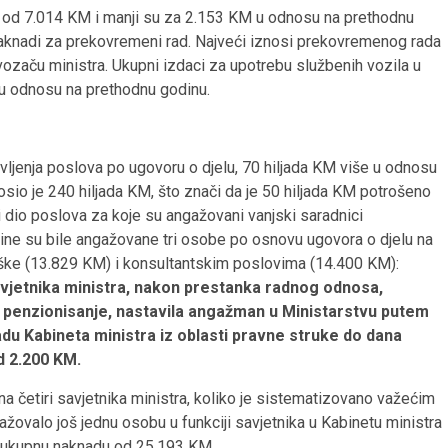
u od 7.014 KM i manji su za 2.153 KM u odnosu na prethodnu
 naknadi za prekovremeni rad. Najveći iznosi prekovremenog rada
ozaču ministra. Ukupni izdaci za upotrebu službenih vozila u
u odnosu na prethodnu godinu.
vljenja poslova po ugovoru o djelu, 70 hiljada KM više u odnosu
sio je 240 hiljada KM, što znači da je 50 hiljada KM potrošeno
iki dio poslova za koje su angažovani vanjski saradnici
dine su bile angažovane tri osobe po osnovu ugovora o djelu na
ške (13.829 KM) i konsultantskim poslovima (14.400 KM):
 savjetnika ministra, nakon prestanka radnog odnosa,
 penzionisanje, nastavila angažman u Ministarstvu putem
du Kabineta ministra iz oblasti pravne struke do dana
d 2.200 KM.
a četiri savjetnika ministra, koliko je sistematizovano važećim
gažovalo još jednu osobu u funkciji savjetnika u Kabinetu ministra
lo ukupnu naknadu od 25.193 KM.