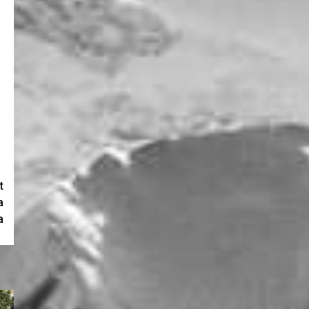
t
a
a