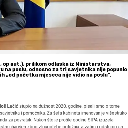
 op aut.), prilikom odlaska iz Ministarstva,
u na poslu, odnosno za tri savjetnika nije popunio
ih „od početka mjeseca nije vidio na poslu“.
loš Lučić
stupio na dužnost 2020. godine, pisali smo o tome
e savjetnika i pomoćnika. Za šefa kabineta imenovan je višestruko
onda za povratak. Nakon što je prošle godine SIPA izuzela
istar uhapšen zbog zloupotebe položaja, a zatim i odstupio sa