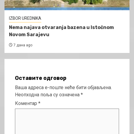
IZBOR UREDNIKA
Nema najava otvaranja bazena u Istočnom
Novom Sarajevu
7 дана ago
Оставите одговор
Ваша адреса е-поште неће бити објављена.
Неопходна поља су означена
*
Коментар
*