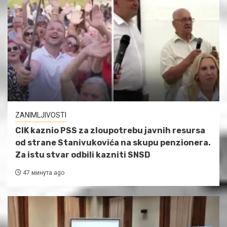
ZANIMLJIVOSTI
CIK kaznio PSS za zloupotrebu javnih resursa
od strane Stanivukovića na skupu penzionera.
Za istu stvar odbili kazniti SNSD
47 минута ago