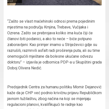
“Zašto se vlast maćehinski odnosi prema pojedinim
mjestima na području Krnjina, Trebave, Vučijaka i
Ozrena. Zašto se prebrojava koliko ima kuća čiji će
članovi biti podanici, a ako to neće – biće potpuno
zaboravljeni. Kao primjer imamo u Striježevici gdje su
razrušili, razmrvili asfalt radi proširenja puta, ali su time
onemogućili mještane da bolesne ukućane odvezu
doktoru” – izjavila je odbornica PDP-a u Skupštini grada
Doboj Olivera Nedić.
Predsjednik Centra za humanu politiku Momir Dejanović
kaže da je CHP već podnio krivičnu prijavu Republičkom
javnom tužilaštvu, zbog načina na koji se mijenjaju
regulacioni planovi, kvalifikujući te radnje kao