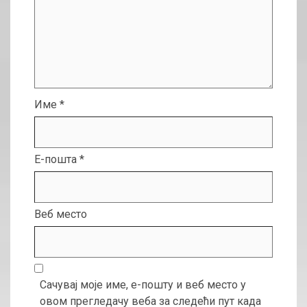
Име
*
Е-пошта
*
Веб место
Сачувај моје име, е-пошту и веб место у
овом прегледачу веба за следећи пут када