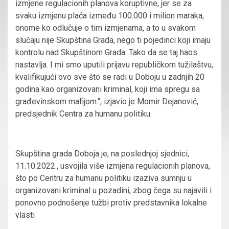
izmjene regulacionih planova koruptivne, jer se za
svaku izmjenu plaća između 100.000 i milion maraka,
onome ko odlučuje o tim izmjenama, a to u svakom
slučaju nije Skupština Grada, nego ti pojedinci koji imaju
kontrolu nad Skupštinom Grada. Tako da se taj haos
nastavlja. I mi smo uputili prijavu republičkom tužilaštvu,
kvalifikujući ovo sve što se radi u Doboju u zadnjih 20
godina kao organizovani kriminal, koji ima spregu sa
građevinskom mafijom.“, izjavio je Momir Dejanović,
predsjednik Centra za humanu politiku.
Skupština grada Doboja je, na poslednjoj sjednici,
11.10.2022., usvojila više izmjena regulacionih planova,
što po Centru za humanu politiku izaziva sumnju u
organizovani kriminal u pozadini, zbog čega su najavili i
ponovno podnošenje tužbi protiv predstavnika lokalne
vlasti