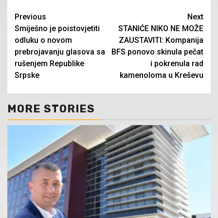
Continue
Previous
Next
Smiješno je poistovjetiti
STANIĆE NIKO NE MOŽE
Reading
odluku o novom
ZAUSTAVITI: Kompanija
prebrojavanju glasova sa
BFS ponovo skinula pečat
rušenjem Republike
i pokrenula rad
Srpske
kamenoloma u Kreševu
MORE STORIES