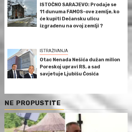
ISTOČNO SARAJEVO: Prodaje se
11 dunuma FAMOS-ove zemlje, ko
će kupiti Dečansku ulicu
izgrađenu na ovoj zemlji ?
ISTRAŽIVANJA
Otac Nenada Nešića dužan milion
Poreskoj upravi RS, a sad
savjetuje Ljubišu Ćosića
NE PROPUSTITE