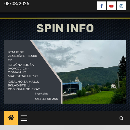
Skip
08/08/2026
Spin
Spin
Spin
to
Facebook
Youtube
Inst
content
SPIN INFO
Primary
Menu