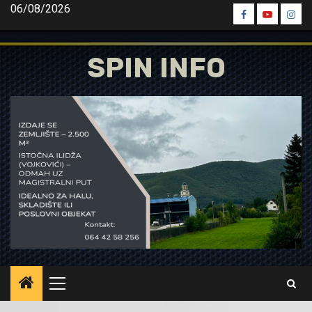
Skip
06/08/2026
Spin
Spin
Spin
to
Facebook
Youtube
Inst
content
SPIN INFO
Primary
Menu