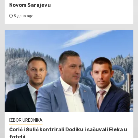
Novom Sarajevu
5 дана ago
IZBOR UREDNIKA
Ćorić i Šulić kontrirali Dodiku i sačuvali Eleka u
fotelji