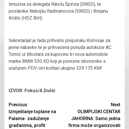
limuzina za delegata Nikolu Špirića (SNSD), te
poslanike Nebojšu Radmanovića (SNSD) i Borjanu
Krišto (HDZ BiH).
Sekretarijat je tada prihvatio preporuku Komisije za
javne nabavke te je prihvaćena ponuda autokuće AC
Tomić iz Mostara za kupovinu tri nova automobile
marke BMW 530 XD koji je porezne obveznike s
uračunim PDV-om koštao ukupno 329.175 KM!
IZVOR: Fokus/A.Dučić
Continue
Previous
Next
Izmještanje toplane na
OLIMPIJSKI CENTAR
Reading
Palama- zaduženje
JAHORINA: Samo jedna
građanima, profit
firma može organizovati