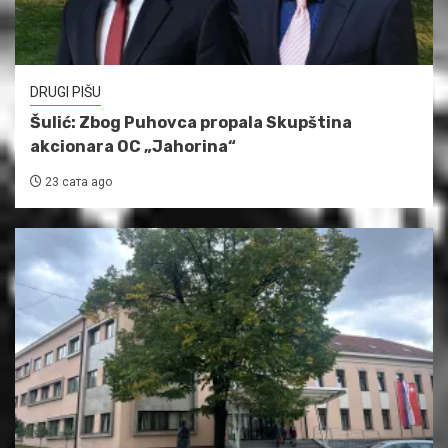
DRUGI PIŠU
Šulić: Zbog Puhovca propala Skupština
akcionara OC „Jahorina“
23 сата ago