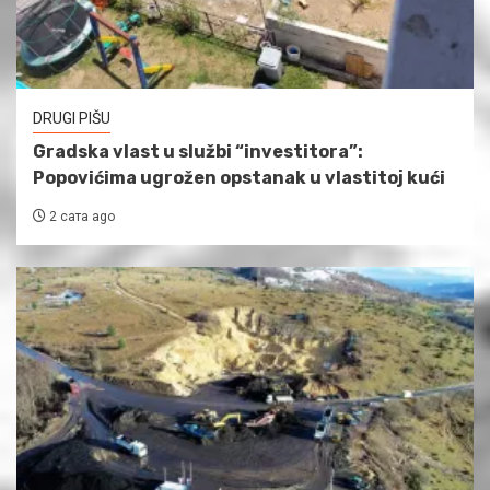
DRUGI PIŠU
Gradska vlast u službi “investitora”:
Popovićima ugrožen opstanak u vlastitoj kući
2 сата ago