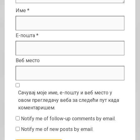
Име
*
Е-пошта
*
Веб место
Сачувај моје име, е-пошту и веб место у
овом прегледачу веба за следећи пут када
коментаришем.
Notify me of follow-up comments by email.
Notify me of new posts by email.