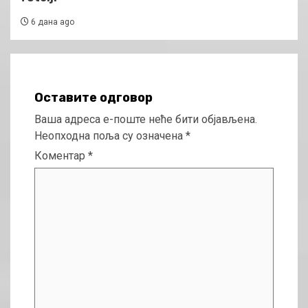
6 дана ago
Оставите одговор
Ваша адреса е-поште неће бити објављена.
Неопходна поља су означена
*
Коментар
*