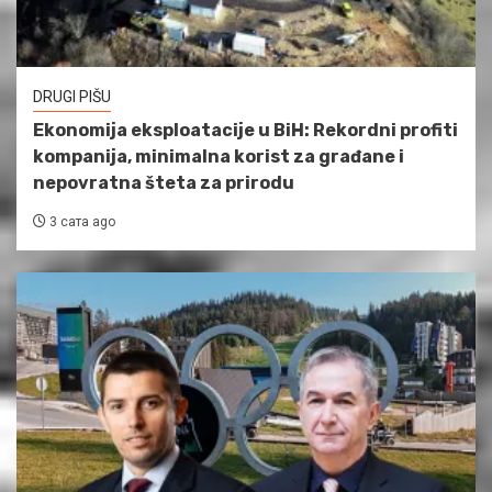
DRUGI PIŠU
Ekonomija eksploatacije u BiH: Rekordni profiti
kompanija, minimalna korist za građane i
nepovratna šteta za prirodu
3 сата ago