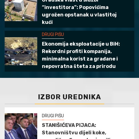
“investitora”: Popovićima
ugrožen opstanak u vlastitoj
kući
DRUGI PIŠU
Ekonomija eksploatacije u BiH:
Rekordni profiti kompanija,
minimalna korist za građane i
nepovratna šteta za prirodu
IZBOR UREDNIKA
DRUGI PIŠU
STANIŠIĆEVA PIJACA:
Stanovništvu dijeli koke,