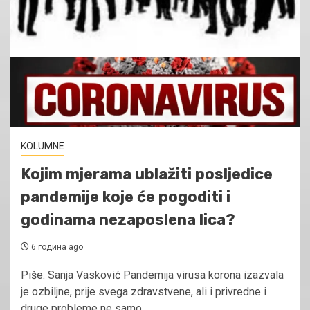
KOLUMNE
Kojim mjerama ublažiti posljedice
pandemije koje će pogoditi i
godinama nezaposlena lica?
6 година ago
Piše: Sanja Vasković Pandemija virusa korona izazvala
je ozbiljne, prije svega zdravstvene, ali i privredne i
druge probleme ne samo...