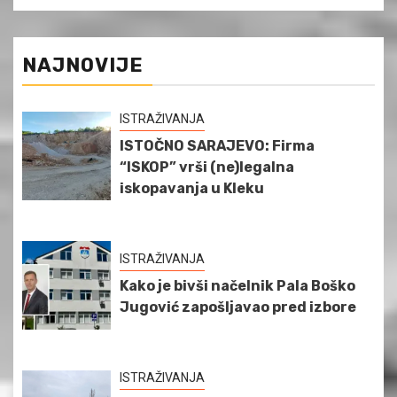
NAJNOVIJE
ISTRAŽIVANJA
ISTOČNO SARAJEVO: Firma
“ISKOP” vrši (ne)legalna
iskopavanja u Kleku
ISTRAŽIVANJA
Kako je bivši načelnik Pala Boško
Jugović zapošljavao pred izbore
ISTRAŽIVANJA