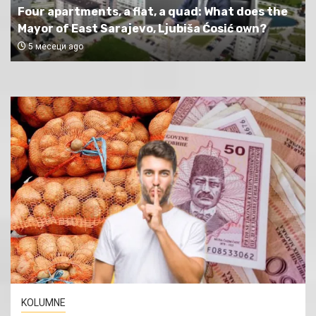
Four apartments, a flat, a quad: What does the
Mayor of East Sarajevo, Ljubiša Ćosić own?
5 месеци ago
KOLUMNE