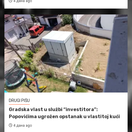
4 дана ago
DRUGI PIŠU
Gradska vlast u službi “investitora”:
Popovićima ugrožen opstanak u vlastitoj kući
4 дана ago