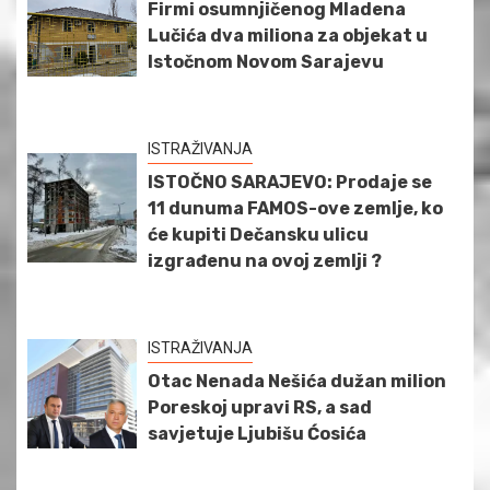
Firmi osumnjičenog Mladena
Lučića dva miliona za objekat u
Istočnom Novom Sarajevu
ISTRAŽIVANJA
ISTOČNO SARAJEVO: Prodaje se
11 dunuma FAMOS-ove zemlje, ko
će kupiti Dečansku ulicu
izgrađenu na ovoj zemlji ?
ISTRAŽIVANJA
Otac Nenada Nešića dužan milion
Poreskoj upravi RS, a sad
savjetuje Ljubišu Ćosića