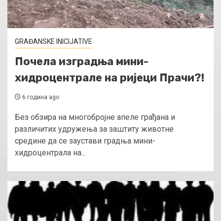
GRAĐANSKE INICIJATIVE
Почела изградња мини-
хидроцентрале на ријеци Прачи?!
6 година ago
Без обзира на многобројне апеле грађана и
различитих удружења за заштиту животне
средине да се заустави градња мини-
хидроцентрала на...