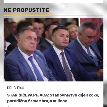
NE PROPUSTITE
DRUGI PIŠU
STANIŠIĆEVA PIJACA: Stanovništvu dijeli koke,
porodična firma zbraja milione