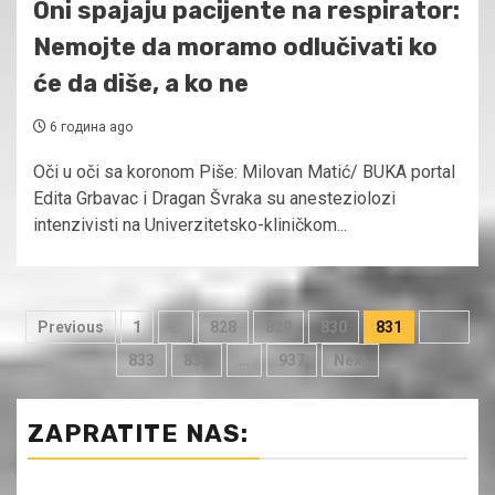
Oni spajaju pacijente na respirator:
Nemojte da moramo odlučivati ko
će da diše, a ko ne
6 година ago
Oči u oči sa koronom Piše: Milovan Matić/ BUKA portal
Edita Grbavac i Dragan Švraka su anesteziolozi
intenzivisti na Univerzitetsko-kliničkom...
Пагинација
Previous
1
…
828
829
830
831
832
чланака
833
834
…
937
Next
ZAPRATITE NAS: