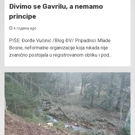
Divimo se Gavrilu, a nemamo
principe
6 година ago
PIŠE: Đorđe Vučinić /Blog ĐV/ Pripadnici Mlade
Bosne, neformalne organizacije koja nikada nije
zvanično postojala u registrovanom obliku i pod...