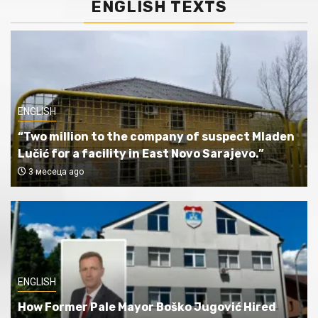
ENGLISH TEXTS
ENGLISH
“Two million to the company of suspect Mladen
Lučić for a facility in East Novo Sarajevo.”
3 месеца ago
ENGLISH
How Former Pale Mayor Boško Jugović Hired