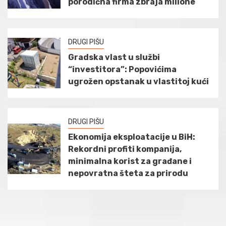
porodična firma zbraja milione
DRUGI PIŠU
Gradska vlast u službi
“investitora”: Popovićima
ugrožen opstanak u vlastitoj kući
DRUGI PIŠU
Ekonomija eksploatacije u BiH:
Rekordni profiti kompanija,
minimalna korist za građane i
nepovratna šteta za prirodu