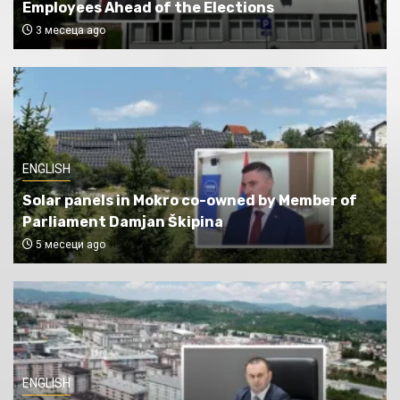
Employees Ahead of the Elections
3 месеца ago
ENGLISH
Solar panels in Mokro co-owned by Member of
Parliament Damjan Škipina
5 месеци ago
ENGLISH