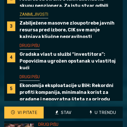
resursa pred izbore, CIK sve manje
kažnjava ključne nepravilnosti
DRUGI PIŠU
Gradska vlast u službi “investitora”:
4
Popovićima ugrožen opstanak u vlastitoj
kući
DRUGI PIŠU
Ekonomija eksploatacije u BiH: Rekordni
5
profiti kompanija, minimalna korist za
građane i nepovratna šteta za prirodu
DRUGI PIŠU
1
STANIŠIĆEVA PIJACA: Stanovništvu dijeli
koke, porodična firma zbraja milione
ZANIMLJIVOSTI
VI PITATE
STAV
U TRENDU
CIK kaznio PSS za zloupotrebu javnih
DRUGI PIŠU
2
resursa od strane Stanivukovića na