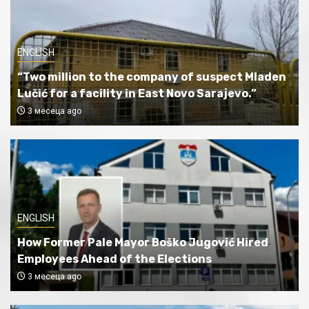
ENGLISH
“Two million to the company of suspect Mladen
Lučić for a facility in East Novo Sarajevo.”
3 месеца ago
ENGLISH
How Former Pale Mayor Boško Jugović Hired
Employees Ahead of the Elections
3 месеца ago