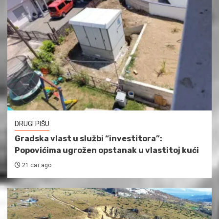
DRUGI PIŠU
Gradska vlast u službi “investitora”:
Popovićima ugrožen opstanak u vlastitoj kući
21 сат ago