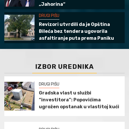
„Jahorina“
DRUGI PIŠU
Revizori utvrdili da je Opština
Bileća bez tendera ugovorila
asfaltiranje puta prema Paniku
IZBOR UREDNIKA
DRUGI PIŠU
Gradska vlast u službi
“investitora”: Popovićima
ugrožen opstanak u vlastitoj kući