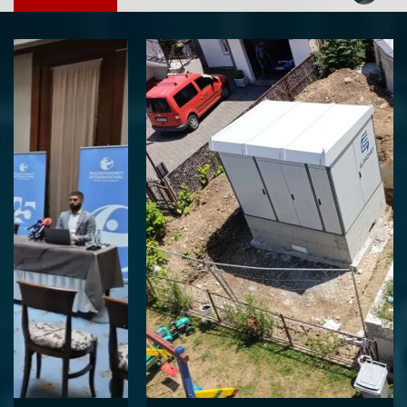
ZANIMLJIVOSTI
Zabilježene masovne zloupotrebe javnih
1
resursa pred izbore, CIK sve manje
kažnjava ključne nepravilnosti
DRUGI PIŠU
Gradska vlast u službi “investitora”:
2
Popovićima ugrožen opstanak u vlastitoj
kući
DRUGI PIŠU
Ekonomija eksploatacije u BiH: Rekordni
3
profiti kompanija, minimalna korist za
građane i nepovratna šteta za prirodu
DRUGI PIŠU
4
Šulić: Zbog Puhovca propala Skupština
akcionara OC „Jahorina“