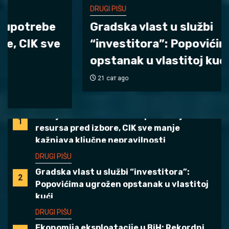
DRUGI PIŠU
DRUGI PIŠU
Gradska vlast u službi
Revizori utvrdili da je Opština Bileća bez
5
“investitora”: Popovićima ugrožen
tendera ugovorila asfaltiranje puta
opstanak u vlastitoj kući
prema Paniku
ZANIMLJIVOSTI
21 сат ago
Zabilježene masovne zloupotrebe javnih
1
resursa pred izbore, CIK sve manje
kažnjava ključne nepravilnosti
DRUGI PIŠU
Gradska vlast u službi “investitora”:
2
Popovićima ugrožen opstanak u vlastitoj
kući
DRUGI PIŠU
Ekonomija eksploatacije u BiH: Rekordni
3
profiti kompanija, minimalna korist za
građane i nepovratna šteta za prirodu