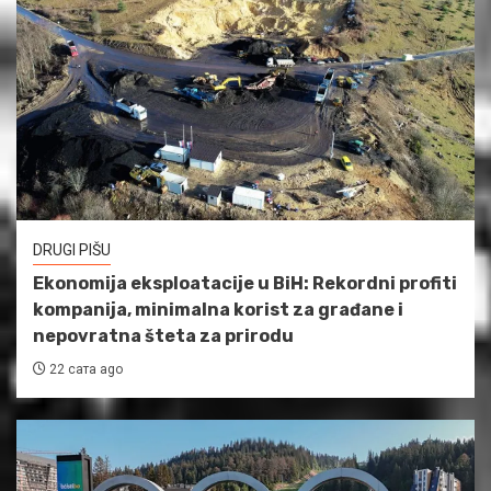
DRUGI PIŠU
Ekonomija eksploatacije u BiH: Rekordni profiti
kompanija, minimalna korist za građane i
nepovratna šteta za prirodu
22 сата ago