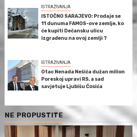
ISTRAŽIVANJA
ISTOČNO SARAJEVO: Prodaje se
11 dunuma FAMOS-ove zemlje, ko
će kupiti Dečansku ulicu
izgrađenu na ovoj zemlji ?
ISTRAŽIVANJA
Otac Nenada Nešića dužan milion
Poreskoj upravi RS, a sad
savjetuje Ljubišu Ćosića
NE PROPUSTITE