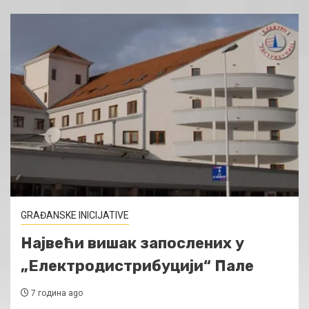
GRAĐANSKE INICIJATIVE
Највећи вишак запослених у
„Електродистрибуцији“ Пале
7 година ago