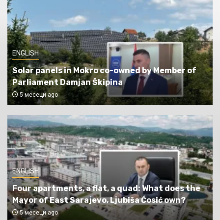
ENGLISH
Solar panels in Mokro co-owned by Member of
Parliament Damjan Škipina
5 месеци ago
ENGLISH
Four apartments, a flat, a quad: What does the
Mayor of East Sarajevo, Ljubiša Ćosić own?
5 месеци ago