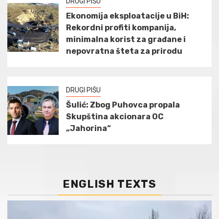
DRUGI PIŠU
Ekonomija eksploatacije u BiH:
Rekordni profiti kompanija,
minimalna korist za građane i
nepovratna šteta za prirodu
DRUGI PIŠU
Šulić: Zbog Puhovca propala
Skupština akcionara OC
„Jahorina“
ENGLISH TEXTS