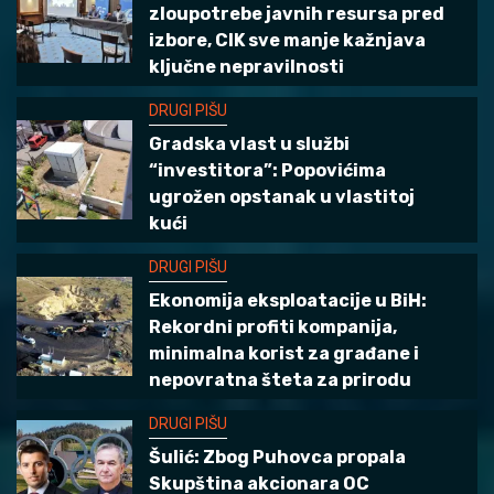
zloupotrebe javnih resursa pred
DRUGI PIŠU
izbore, CIK sve manje kažnjava
Ekonomija eksploatacije u BiH: Rekordni
ključne nepravilnosti
3
profiti kompanija, minimalna korist za
građane i nepovratna šteta za prirodu
DRUGI PIŠU
Gradska vlast u službi
DRUGI PIŠU
“investitora”: Popovićima
4
Šulić: Zbog Puhovca propala Skupština
ugrožen opstanak u vlastitoj
akcionara OC „Jahorina“
kući
DRUGI PIŠU
DRUGI PIŠU
Revizori utvrdili da je Opština Bileća bez
Ekonomija eksploatacije u BiH:
5
tendera ugovorila asfaltiranje puta
Rekordni profiti kompanija,
prema Paniku
minimalna korist za građane i
nepovratna šteta za prirodu
DRUGI PIŠU
Šulić: Zbog Puhovca propala
Skupština akcionara OC