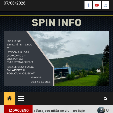
Skip
07/08/2026
Spin
Spin
Spin
to
Facebook
Youtube
Inst
content
SPIN INFO
Primary
Menu
2
Istočnom Sarajevu ništa ne vidi i ne čuje
IZDVOJENO
Urbanistički i 